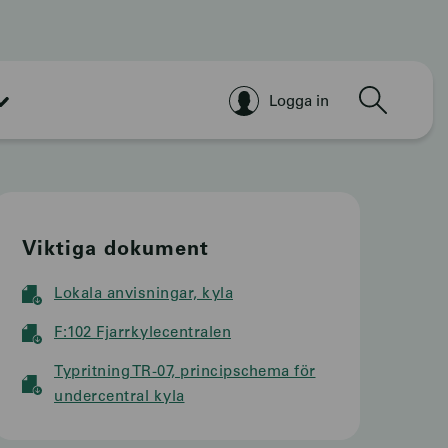
Sök
Logga in
Viktiga dokument
Lokala anvisningar, kyla
F:102 Fjarrkylecentralen
Typritning TR-07, principschema för
undercentral kyla