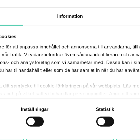
l och driftsäker kyla utan bekymmer helt enkelt.
Besöker du oss som privatperson eller företag?
Information
Företag / BRF / Samfällighet
cookies
Privat
e för att anpassa innehållet och annonserna till användarna, tillh
vår trafik. Vi vidarebefordrar även sådana identifierare och anna
nnons- och analysföretag som vi samarbetar med. Dessa kan i sin
har tillhandahållit eller som de har samlat in när du har använt 
stället för många små anläggningar koncentreras
. Precis som med fjärrvärme handlar kyla om att
ka ditt samtycke till cookie-förklaringen på vår webbplats. Läs m
k och flöde. Man utnyttjar skillnaden i temperatur i
 oss och på vilket sätt vi behandlar personuppgifter. Ange ditt s
 en fastighet. Detta vatten kan sedan återigen kylas
itt samtycke. Du kan även själv ändra ditt samtycke direkt geno
Inställningar
Statistik
 kyllösning?
m vår kyla och hur vi hjälpt andra kunder med