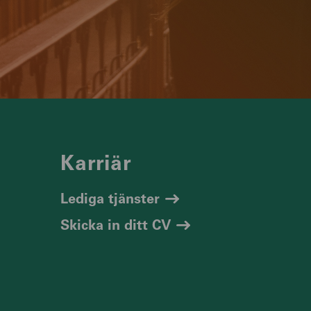
Karriär
Lediga tjänster
Skicka in ditt CV