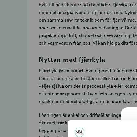
kyla till både kontor och bostäder. Fjärrkyla 
minimal energianvändning jämfört med kylning 
om samma smarta teknik som för fjärrvärme. A
snarare än enskilda, spearata lösningar. Därfö
projektering, drift, skötsel och övervakning. 
och varmvatten från oss. Vi kan hjälpa ditt för
Nyttan med fjärrkyla
Fjärrkyla är en smart lösning med många förde
handlar om lokaler, bostäder eller kontor. Fjär
väljer själva om det är processkyla eller komfor
elkostnader genom att byta från en egen kylmas
maskiner med miljöfarliga ämnen som låter hög
Lösningen är enkel och driftsäker. Inget underh
distrubierar kylan, vi ser till att allt funkar 
bygger på samma teknik som fjärrvärme. Leve