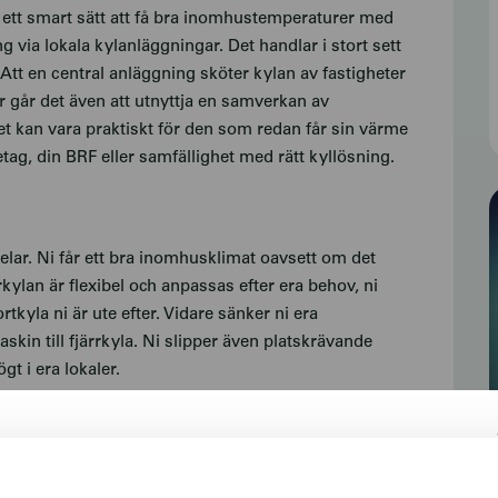
är ett smart sätt att få bra inomhustemperaturer med
via lokala kylanläggningar. Det handlar i stort sett
tt en central anläggning sköter kylan av fastigheter
r går det även att utnyttja en samverkan av
Det kan vara praktiskt för den som redan får sin värme
etag, din BRF eller samfällighet med rätt kyllösning.
lar. Ni får ett bra inomhusklimat oavsett om det
rkylan är flexibel och anpassas efter era behov, ni
tkyla ni är ute efter. Vidare sänker ni era
kin till fjärrkyla. Ni slipper även platskrävande
t i era lokaler.
åll eller arbete krävs av er utan vi producerar och
som det ska och ni får kylan. Lösningen är beprövad och
Välkommen till SFAB
ranssäkerheten är därför mycket hög och du