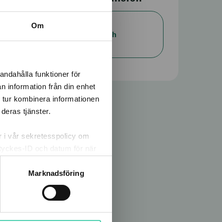
Läs mer om
Om
miljövärden och
bränslen
andahålla funktioner för
n information från din enhet
 tur kombinera informationen
deras tjänster.
er i vår sekretesspolicy om
amtyckes-ID och datum för när
m att klicka på knappnålen
Marknadsföring