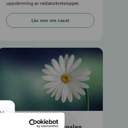
uppvärmning av radiatorkretsloppet.
Läs mer om caset
Miljövärden och bränslen